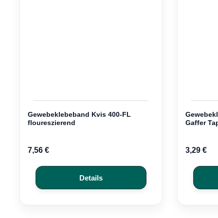
Gewebeklebeband Kvis 400-FL
Gewebek
floureszierend
Gaffer Ta
7,56 €
3,29 €
Details