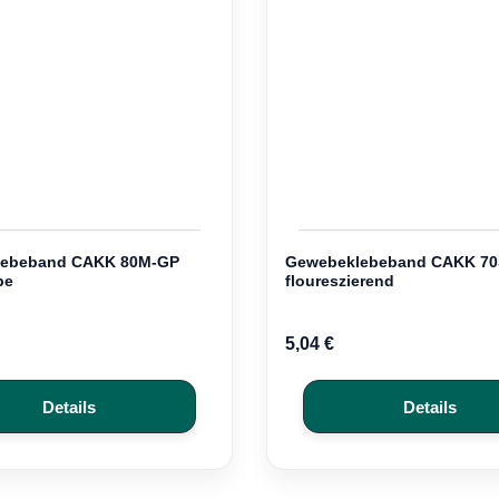
lebeband CAKK 80M-GP
Gewebeklebeband CAKK 70
pe
floureszierend
5,04 €
Details
Details