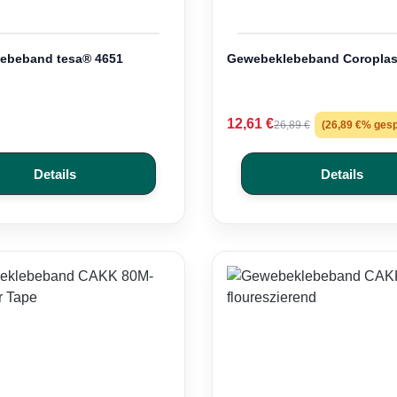
ebeband tesa® 4651
Gewebeklebeband Coroplas
12,61 €
26,89 €
(26,89 €% gesp
Details
Details