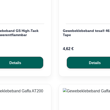
ebeband GS High-Tack
Gewebeklebeband tesa® 46
hwerentflammbar
Tape
4,62 €
Details
Details