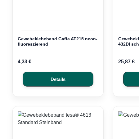
Gewebeklebeband Gaffa AT215 neon-
Gewebekl
fluoreszierend
432DI sc
4,33 €
25,87 €
Details