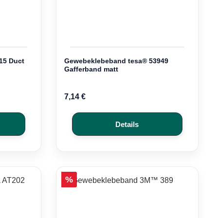
15 Duct
Gewebeklebeband tesa® 53949
Gafferband matt
7,14 €
Details
Rabatt
%