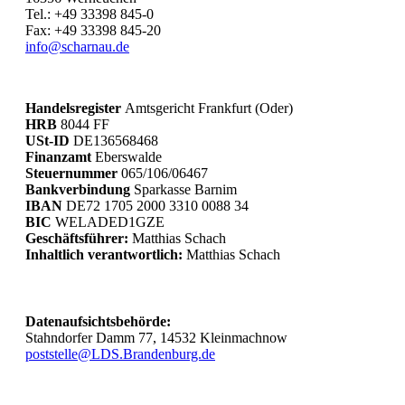
Tel.: +49 33398 845-0
Fax: +49 33398 845-20
info@scharnau.de
Handelsregister
Amtsgericht Frankfurt (Oder)
HRB
8044 FF
USt-ID
DE136568468
Finanzamt
Eberswalde
Steuernummer
065/106/06467
Bankverbindung
Sparkasse Barnim
IBAN
DE72 1705 2000 3310 0088 34
BIC
WELADED1GZE
Geschäftsführer:
Matthias Schach
Inhaltlich verantwortlich:
Matthias Schach
Datenaufsichtsbehörde:
Stahndorfer Damm 77, 14532 Kleinmachnow
poststelle@LDS.Brandenburg.de