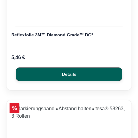
Reflexfolie 3M™ Diamond Grade™ DG³
5,46 €
Details
Rabatt
%