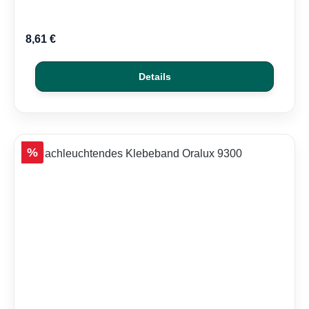
8,61 €
Details
Rabatt
%