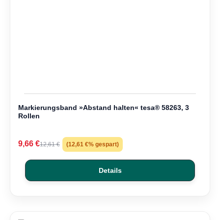
Markierungsband »Abstand halten« tesa® 58263, 3
Rollen
9,66 €
12,61 €
(12,61 €% gespart)
Details