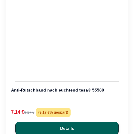
Anti-Rutschband nachleuchtend tesa® 55580
7,14 €
9,17 €
(9,17 €% gespart)
Details