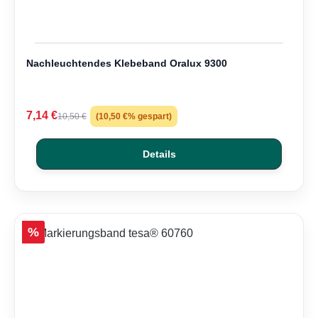
Nachleuchtendes Klebeband Oralux 9300
7,14 €
10,50 €
(10,50 €% gespart)
Details
Rabatt
%