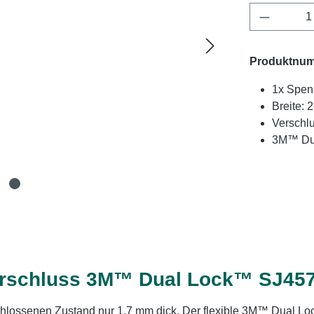
Produkt 
Produktnu
1x Spen
Breite:
Verschl
3M™ Dua
erschluss 3M™ Dual Lock™ SJ457
hlossenen Zustand nur 1,7 mm dick. Der flexible 3M™ Dual Lo