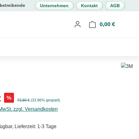
Unternehmen
Kontakt
AGB
0,00 €
Warenkorb 
s:
€
%
Regulärer Preis:
73,80 €
(33.96% gespart)
 MwSt. zzgl. Versandkosten
ügbar, Lieferzeit: 1-3 Tage