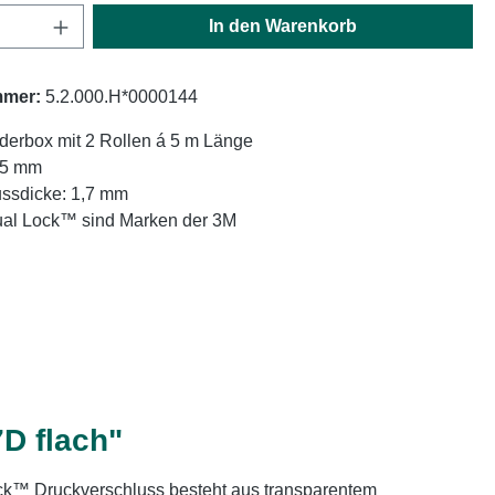
Anzahl: Gib den gewünschten Wert ein oder
In den Warenkorb
mmer:
5.2.000.H*0000144
derbox mit 2 Rollen á 5 m Länge
 25 mm
ussdicke: 1,7 mm
l Lock™ sind Marken der 3M
D flach"
ck™ Druckverschluss besteht aus transparentem