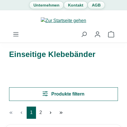
Unternehmen
Kontakt
AGB
Zum Hauptinhalt springen
Waren
Einseitige Klebebänder
Produkte filtern
Seite
Seite
1
2