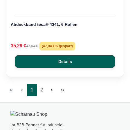
Abdeckband tesa® 4341, 6 Rollen
35,29 €
47,04 €
(47,04 €% gespart)
Details
Seite
Seite
1
2
Ihr B2B-Partner für Industrie,