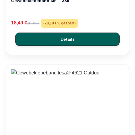
Gewebeklebeband 3M™ 389
18,49 €
28,19 €
(28,19 €% gespart)
Details