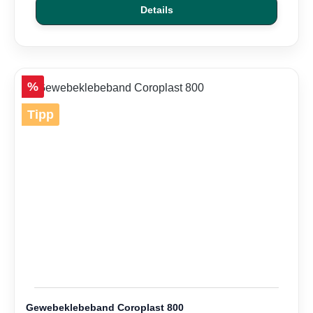
Details
Rabatt
%
Tipp
Gewebeklebeband Coroplast 800