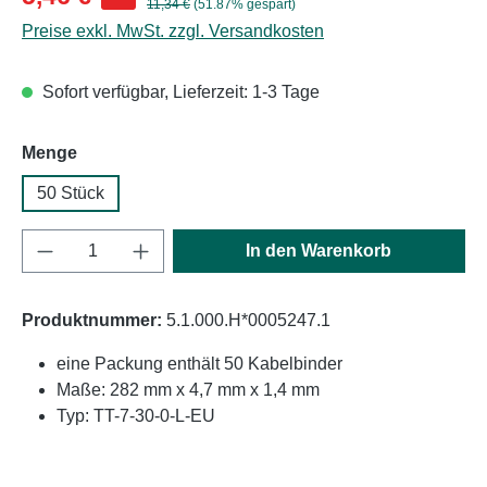
Regulärer Preis:
11,34 €
(51.87% gespart)
Preise exkl. MwSt. zzgl. Versandkosten
Sofort verfügbar, Lieferzeit: 1-3 Tage
auswählen
Menge
50 Stück
Produkt Anzahl: Gib den gewünschten Wert e
In den Warenkorb
Produktnummer:
5.1.000.H*0005247.1
eine Packung enthält 50 Kabelbinder
Maße: 282 mm x 4,7 mm x 1,4 mm
Typ: TT-7-30-0-L-EU