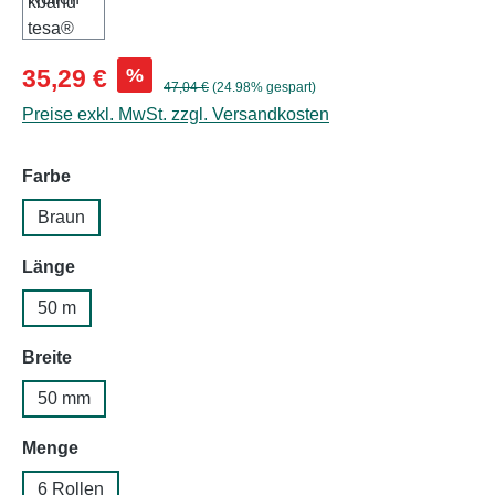
Verkaufspreis:
%
35,29 €
Regulärer Preis:
47,04 €
(24.98% gespart)
Preise exkl. MwSt. zzgl. Versandkosten
auswählen
Farbe
Braun
auswählen
Länge
50 m
auswählen
Breite
50 mm
auswählen
Menge
6 Rollen