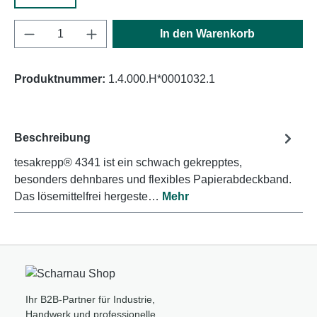
Produkt Anzahl: Gib den gewünschten Wert e
In den Warenkorb
Produktnummer:
1.4.000.H*0001032.1
Beschreibung
tesakrepp® 4341 ist ein schwach gekrepptes,
besonders dehnbares und flexibles Papierabdeckband.
Das lösemittelfrei hergeste…
Mehr
Ihr B2B-Partner für Industrie,
Handwerk und professionelle