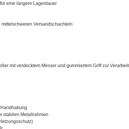
für eine längere Lagerdauer
is mittelschweren Versandschachteln
broller mit verdecktem Messer und gummiertem Griff zur Verarb
re Handhabung
em stabilen Metallrahmen
rletzungsschutz)
lt