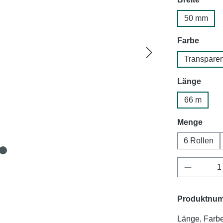
50 mm
auswä
Farbe
Transparen
ausw
Länge
66 m
ausw
Menge
6 Rollen
Produkt 
Produktnu
Länge, Farbe