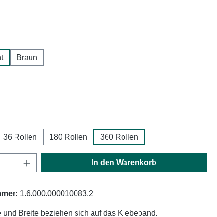
hlen
t
Braun
ählen
ählen
36 Rollen
180 Rollen
360 Rollen
Anzahl: Gib den gewünschten Wert ein oder
In den Warenkorb
mmer:
1.6.000.000010083.2
 und Breite beziehen sich auf das Klebeband.