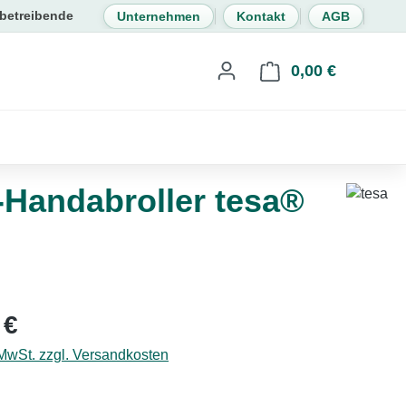
Unternehmen
Kontakt
AGB
0,00 €
Warenkorb 
Handabroller tesa®
eis:
 €
 MwSt. zzgl. Versandkosten
hlen