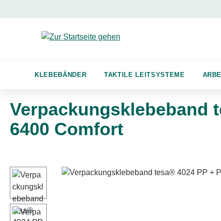
m Hauptinhalt springen
Zur Suche springen
Zur Hauptnavigation springen
KLEBEBÄNDER
TAKTILE LEITSYSTEME
ARBE
Verpackungsklebeband t
6400 Comfort
Bildergalerie überspringen