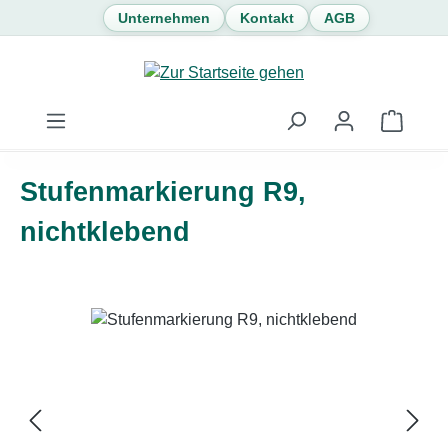
Unternehmen
Kontakt
AGB
Zum Hauptinhalt springen
Waren
Stufenmarkierung R9,
nichtklebend
Bildergalerie überspringen