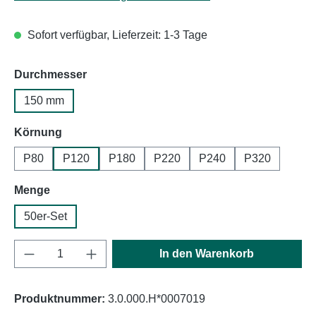
Sofort verfügbar, Lieferzeit: 1-3 Tage
auswählen
Durchmesser
150 mm
auswählen
Körnung
P80
P120
P180
P220
P240
P320
auswählen
Menge
50er-Set
Produkt Anzahl: Gib den gewünschten Wert e
In den Warenkorb
Produktnummer:
3.0.000.H*0007019