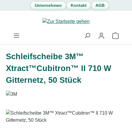
Unternehmen
Kontakt
AGB
Zum Hauptinhalt springen
Waren
Schleifscheibe 3M™
Xtract™Cubitron™ II 710 W
Gitternetz, 50 Stück
Bildergalerie überspringen