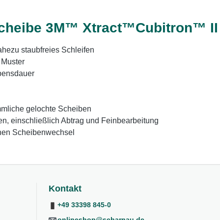
cheibe 3M™ Xtract™Cubitron™ II 
ahezu staubfreies Schleifen
 Muster
ebensdauer
mmliche gelochte Scheiben
en, einschließlich Abtrag und Feinbearbeitung
achen Scheibenwechsel
Kontakt
+49 33398 845-0
onlineshop@scharnau.de