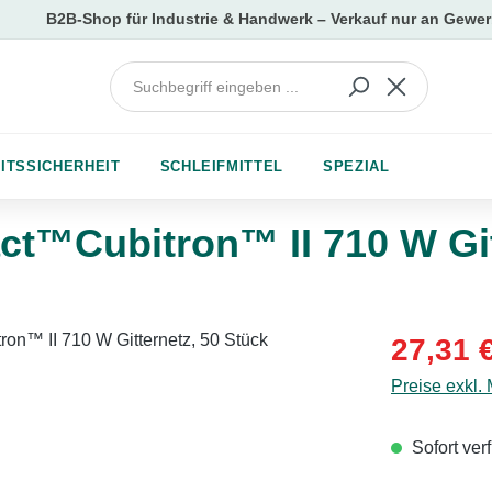
ITSSICHERHEIT
SCHLEIFMITTEL
SPEZIAL
ct™Cubitron™ II 710 W Git
Verkaufsprei
27,31 
Preise exkl.
Sofort verf