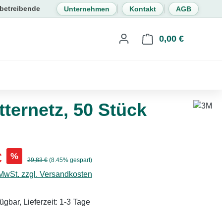
Unternehmen
Kontakt
AGB
0,00 €
Warenkorb 
ternetz, 50 Stück
s:
€
%
Regulärer Preis:
29,83 €
(8.45% gespart)
 MwSt. zzgl. Versandkosten
ügbar, Lieferzeit: 1-3 Tage