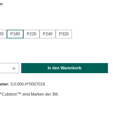
auswählen
er
swählen
20
P180
P220
P240
P320
ählen
Anzahl: Gib den gewünschten Wert ein oder
In den Warenkorb
mmer:
3.0.000.H*0007016
Cubitron™ sind Marken der 3M.