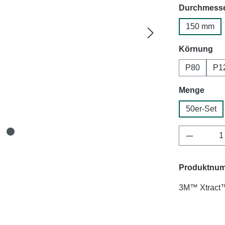
Durchmess
150 mm
au
Körnung
P80
P1
ausw
Menge
50er-Set
Produkt 
Produktnu
3M™ Xtract™