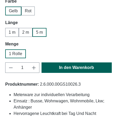
auswählen
Farbe
Gelb
Rot
auswählen
Länge
1 m
2 m
5 m
auswählen
Menge
1 Rolle
Produkt Anzahl: Gib den gewünschten Wert e
In den Warenkorb
Produktnummer:
2.6.000.00GS10026.3
Meterware zur individuellen Verarbeitung
Einsatz : Busse, Wohnwagen, Wohnmobile, Lkw;
Anhänger
Hervorragene Leuchtkraft bei Tag Und Nacht