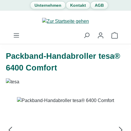
Unternehmen
Kontakt
AGB
Zum Hauptinhalt springen
Waren
Packband-Handabroller tesa®
6400 Comfort
Bildergalerie überspringen