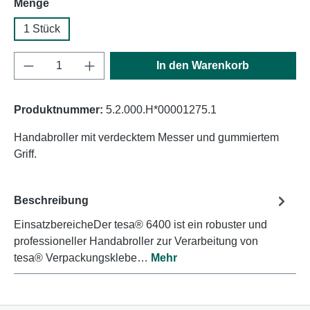
auswählen
Menge
1 Stück
Produkt Anzahl: Gib den gewünschten Wert e
In den Warenkorb
Produktnummer:
5.2.000.H*00001275.1
Handabroller mit verdecktem Messer und gummiertem
Griff.
Beschreibung
EinsatzbereicheDer tesa® 6400 ist ein robuster und
professioneller Handabroller zur Verarbeitung von
tesa® Verpackungsklebe…
Mehr