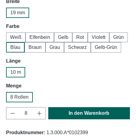
auswählen
Breite
19 mm
auswählen
Farbe
Weiß
Elfenbein
Gelb
Rot
Violett
Grün
Blau
Braun
Grau
Schwarz
Gelb-Grün
auswählen
Länge
10 m
auswählen
Menge
8 Rollen
Produkt Anzahl: Gib den gewünschten Wert e
In den Warenkorb
Produktnummer:
1.3.000.A*0102399