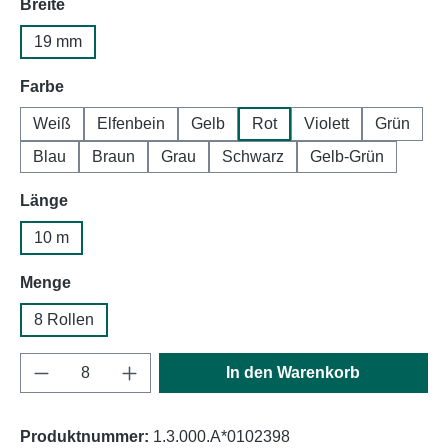
auswählen
Breite
19 mm
auswählen
Farbe
Weiß
Elfenbein
Gelb
Rot
Violett
Grün
Blau
Braun
Grau
Schwarz
Gelb-Grün
auswählen
Länge
10 m
auswählen
Menge
8 Rollen
Produkt Anzahl: Gib den gewünschten Wert e
In den Warenkorb
Produktnummer:
1.3.000.A*0102398