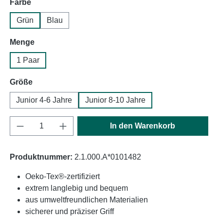
auswählen
Farbe
Grün
Blau
auswählen
Menge
1 Paar
auswählen
Größe
Junior 4-6 Jahre
Junior 8-10 Jahre
Produkt Anzahl: Gib den gewünschten Wert e
In den Warenkorb
Produktnummer:
2.1.000.A*0101482
Oeko-Tex®-zertifiziert
extrem langlebig und bequem
aus umweltfreundlichen Materialien
sicherer und präziser Griff