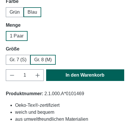
auswählen
Farbe
Grün
Blau
auswählen
Menge
1 Paar
auswählen
Größe
Gr. 7 (S)
Gr. 8 (M)
Produkt Anzahl: Gib den gewünschten Wert e
In den Warenkorb
Produktnummer:
2.1.000.A*0101469
Oeko-Tex®-zertifiziert
weich und bequem
aus umweltfreundlichen Materialien