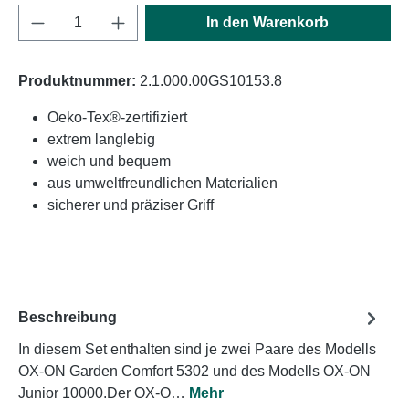
Produkt Anzahl: Gib den gewünschten Wert e
In den Warenkorb
Produktnummer:
2.1.000.00GS10153.8
Oeko-Tex®-zertifiziert
extrem langlebig
weich und bequem
aus umweltfreundlichen Materialien
sicherer und präziser Griff
Beschreibung
In diesem Set enthalten sind je zwei Paare des Modells
OX-ON Garden Comfort 5302 und des Modells OX-ON
Junior 10000.Der OX-O…
Mehr