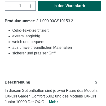
Produkt Anzahl: Gib den gewünschten Wert e
In den Warenkorb
Produktnummer:
2.1.000.00GS10153.2
Oeko-Tex®-zertifiziert
extrem langlebig
weich und bequem
aus umweltfreundlichen Materialien
sicherer und präziser Griff
Beschreibung
In diesem Set enthalten sind je zwei Paare des Modells
OX-ON Garden Comfort 5302 und des Modells OX-ON
Junior 10000.Der OX-O…
Mehr