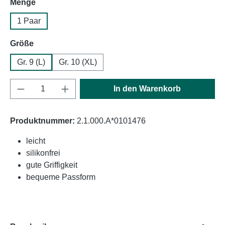
auswählen
Menge
1 Paar
auswählen
Größe
Gr. 9 (L)
Gr. 10 (XL)
Produkt Anzahl: Gib den gewünschten Wert e
In den Warenkorb
Produktnummer:
2.1.000.A*0101476
leicht
silikonfrei
gute Griffigkeit
bequeme Passform