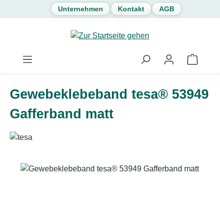
Unternehmen
Kontakt
AGB
Zum Hauptinhalt springen
Waren
Gewebeklebeband tesa® 53949
Gafferband matt
Bildergalerie überspringen