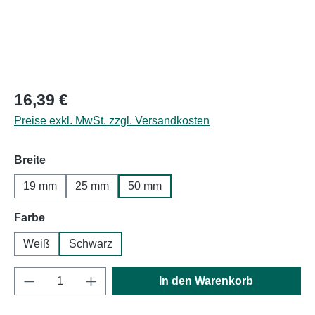
Regulärer Preis:
16,39 €
Preise exkl. MwSt. zzgl. Versandkosten
auswählen
Breite
19 mm
25 mm
50 mm
auswählen
Farbe
Weiß
Schwarz
Produkt Anzahl: Gib den gewünschten Wert e
In den Warenkorb