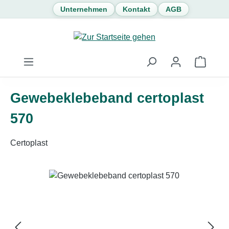
Unternehmen
Kontakt
AGB
Zum Hauptinhalt springen
Waren
Gewebeklebeband certoplast
570
Certoplast
Bildergalerie überspringen