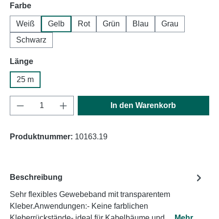
auswählen
Farbe
Weiß
Gelb
Rot
Grün
Blau
Grau
Schwarz
auswählen
Länge
25 m
Produkt Anzahl: Gib den gewünschten Wert e
In den Warenkorb
Produktnummer:
10163.19
Beschreibung
Sehr flexibles Gewebeband mit transparentem
Kleber.Anwendungen:- Keine farblichen
Kleberrückstände- ideal für Kabelbäume und…
Mehr