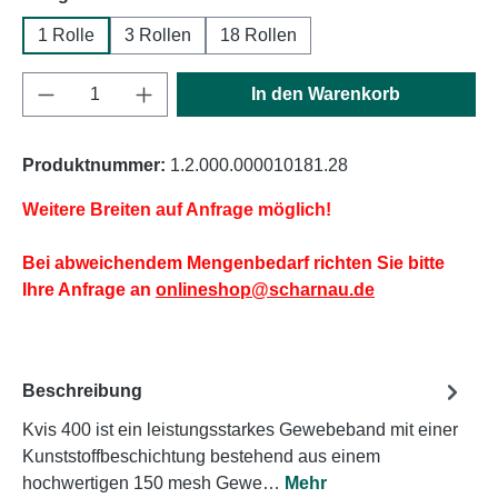
1 Rolle
3 Rollen
18 Rollen
Produkt Anzahl: Gib den gewünschten Wert e
In den Warenkorb
Produktnummer:
1.2.000.000010181.28
Weitere Breiten auf Anfrage möglich!
Bei abweichendem Mengenbedarf richten Sie bitte
Ihre Anfrage an
onlineshop@scharnau.de
Beschreibung
Kvis 400 ist ein leistungsstarkes Gewebeband mit einer
Kunststoffbeschichtung bestehend aus einem
hochwertigen 150 mesh Gewe…
Mehr