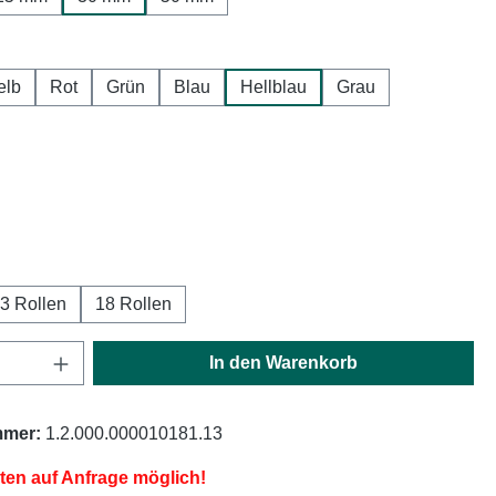
hlen
elb
Rot
Grün
Blau
Hellblau
Grau
ählen
ählen
3 Rollen
18 Rollen
Anzahl: Gib den gewünschten Wert ein oder
In den Warenkorb
mmer:
1.2.000.000010181.13
iten auf Anfrage möglich!