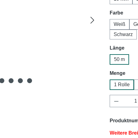
auswä
Farbe
Weiß
G
Schwarz
ausw
Länge
50 m
ausw
Menge
1 Rolle
Produkt 
Produktnu
Weitere Bre