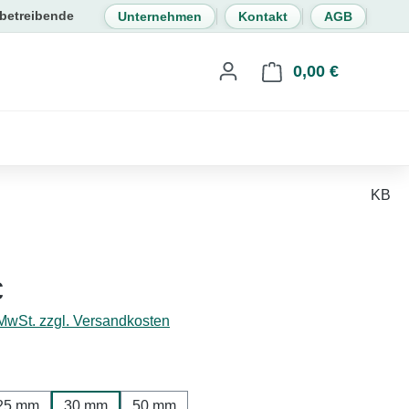
Unternehmen
Kontakt
AGB
0,00 €
Warenkorb 
KB
eis:
€
 MwSt. zzgl. Versandkosten
hlen
25 mm
30 mm
50 mm