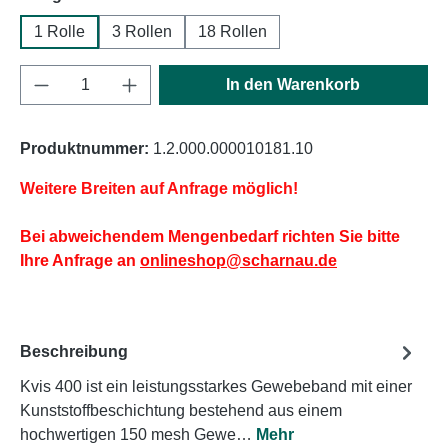
1 Rolle
3 Rollen
18 Rollen
Produkt Anzahl: Gib den gewünschten Wert e
In den Warenkorb
Produktnummer:
1.2.000.000010181.10
Weitere Breiten auf Anfrage möglich!
Bei abweichendem Mengenbedarf richten Sie bitte
Ihre Anfrage an
onlineshop@scharnau.de
Beschreibung
Kvis 400 ist ein leistungsstarkes Gewebeband mit einer
Kunststoffbeschichtung bestehend aus einem
hochwertigen 150 mesh Gewe…
Mehr