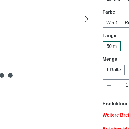
auswä
Farbe
Weiß
R
ausw
Länge
50 m
ausw
Menge
1 Rolle
Produkt 
Produktnu
Weitere Bre
Bei abweich