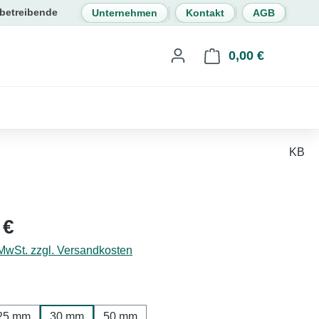
Unternehmen
Kontakt
AGB
0,00 €
Warenkorb 
KB
eis:
 €
 MwSt. zzgl. Versandkosten
hlen
25 mm
30 mm
50 mm