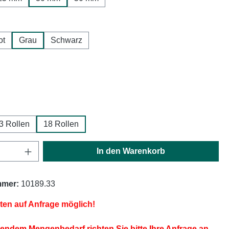
hlen
ot
Grau
Schwarz
ählen
ählen
3 Rollen
18 Rollen
Anzahl: Gib den gewünschten Wert ein oder
In den Warenkorb
mmer:
10189.33
iten auf Anfrage möglich!
endem Mengenbedarf richten Sie bitte Ihre Anfrage an