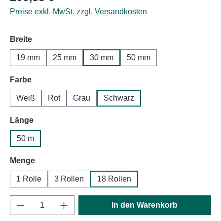
Preise exkl. MwSt. zzgl. Versandkosten
auswählen
Breite
19 mm
25 mm
30 mm
50 mm
auswählen
Farbe
Weiß
Rot
Grau
Schwarz
auswählen
Länge
50 m
auswählen
Menge
1 Rolle
3 Rollen
18 Rollen
Produkt Anzahl: Gib den gewünschten Wert e
In den Warenkorb