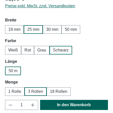
Preise exkl. MwSt. zzgl. Versandkosten
auswählen
Breite
19 mm
25 mm
30 mm
50 mm
auswählen
Farbe
Weiß
Rot
Grau
Schwarz
auswählen
Länge
50 m
auswählen
Menge
1 Rolle
3 Rollen
18 Rollen
Produkt Anzahl: Gib den gewünschten Wert e
In den Warenkorb