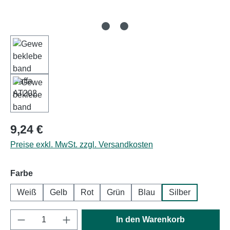
Regulärer Preis:
9,24 €
Preise exkl. MwSt. zzgl. Versandkosten
auswählen
Farbe
Weiß
Gelb
Rot
Grün
Blau
Silber
Produkt Anzahl: Gib den gewünschten Wert e
In den Warenkorb