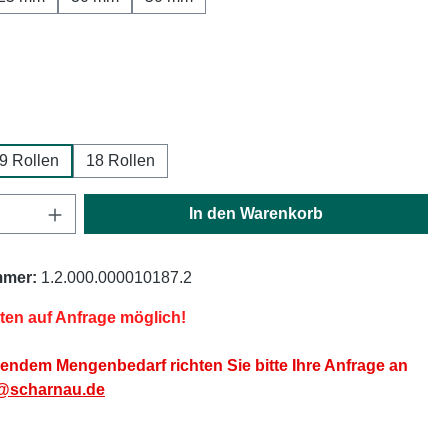
ählen
ählen
9 Rollen
18 Rollen
Anzahl: Gib den gewünschten Wert ein oder
In den Warenkorb
mmer:
1.2.000.000010187.2
iten auf Anfrage möglich!
endem Mengenbedarf richten Sie bitte Ihre Anfrage an
@scharnau.de