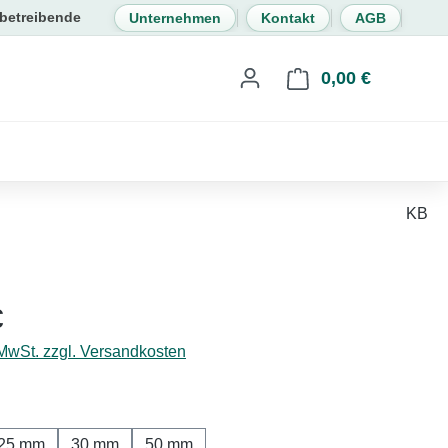
Unternehmen
Kontakt
AGB
0,00 €
Warenkorb 
KB
eis:
€
 MwSt. zzgl. Versandkosten
hlen
25 mm
30 mm
50 mm