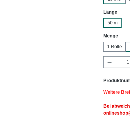
ausw
Länge
50 m
ausw
Menge
1 Rolle
Produkt 
Produktnu
Weitere Bre
Bei abweich
onlineshop