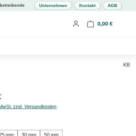
Unternehmen
Kontakt
AGB
0,00 €
Warenkorb 
KB
eis:
€
 MwSt. zzgl. Versandkosten
hlen
25 mm
30 mm
50 mm