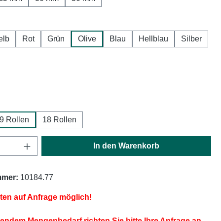
hlen
elb
Rot
Grün
Olive
Blau
Hellblau
Silber
ählen
ählen
9 Rollen
18 Rollen
Anzahl: Gib den gewünschten Wert ein oder
In den Warenkorb
mmer:
10184.77
iten auf Anfrage möglich!
endem Mengenbedarf richten Sie bitte Ihre Anfrage an