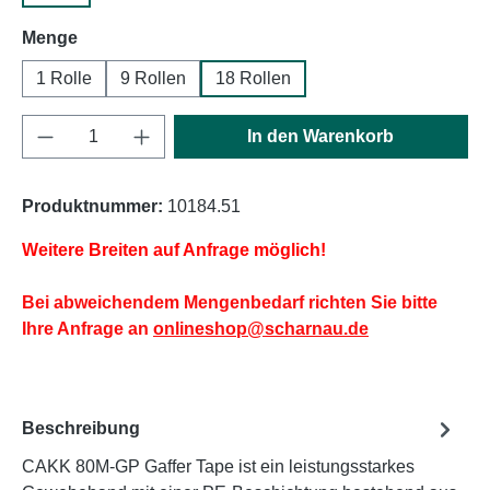
auswählen
Menge
1 Rolle
9 Rollen
18 Rollen
Produkt Anzahl: Gib den gewünschten Wert e
In den Warenkorb
Produktnummer:
10184.51
Weitere Breiten auf Anfrage möglich!
Bei abweichendem Mengenbedarf richten Sie bitte
Ihre Anfrage an
onlineshop@scharnau.de
Beschreibung
CAKK 80M-GP Gaffer Tape ist ein leistungsstarkes