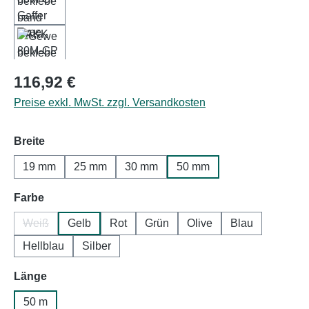
Regulärer Preis:
116,92 €
Preise exkl. MwSt. zzgl. Versandkosten
auswählen
Breite
19 mm
25 mm
30 mm
50 mm
auswählen
Farbe
Weiß
Gelb
Rot
Grün
Olive
Blau
(Diese Option ist zurzeit nicht verfügbar.)
Hellblau
Silber
auswählen
Länge
50 m