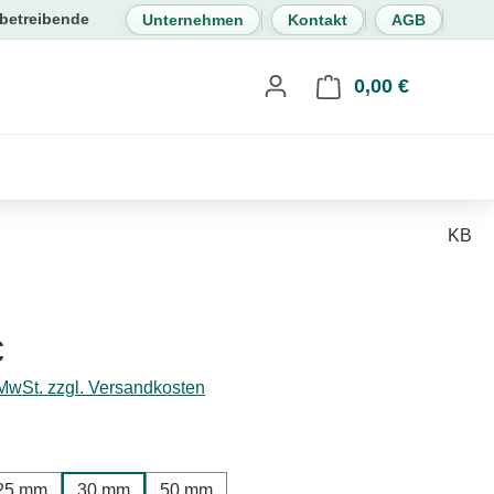
Unternehmen
Kontakt
AGB
0,00 €
Warenkorb 
KB
eis:
€
 MwSt. zzgl. Versandkosten
hlen
25 mm
30 mm
50 mm