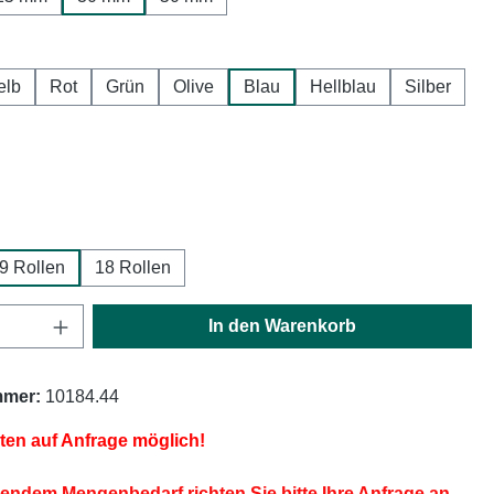
hlen
elb
Rot
Grün
Olive
Blau
Hellblau
Silber
ählen
ählen
9 Rollen
18 Rollen
Anzahl: Gib den gewünschten Wert ein oder
In den Warenkorb
mmer:
10184.44
iten auf Anfrage möglich!
endem Mengenbedarf richten Sie bitte Ihre Anfrage an