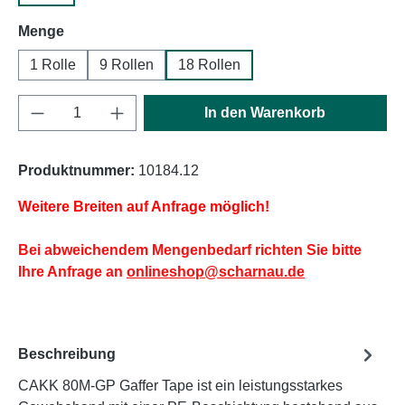
auswählen
Menge
1 Rolle
9 Rollen
18 Rollen
Produkt Anzahl: Gib den gewünschten Wert e
In den Warenkorb
Produktnummer:
10184.12
Weitere Breiten auf Anfrage möglich!
Bei abweichendem Mengenbedarf richten Sie bitte
Ihre Anfrage an
onlineshop@scharnau.de
Beschreibung
CAKK 80M-GP Gaffer Tape ist ein leistungsstarkes