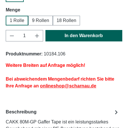
auswählen
Menge
1 Rolle
9 Rollen
18 Rollen
Produkt Anzahl: Gib den gewünschten Wert e
In den Warenkorb
Produktnummer:
10184.106
Weitere Breiten auf Anfrage möglich!
Bei abweichendem Mengenbedarf richten Sie bitte
Ihre Anfrage an
onlineshop@scharnau.de
Beschreibung
CAKK 80M-GP Gaffer Tape ist ein leistungsstarkes