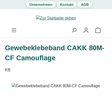
Unternehmen
Kontakt
AGB
Zum Hauptinhalt springen
Waren
Gewebeklebeband CAKK 80M-
CF Camouflage
KB
Bildergalerie überspringen