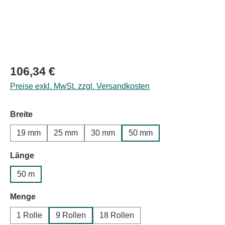
Regulärer Preis:
106,34 €
Preise exkl. MwSt. zzgl. Versandkosten
auswählen
Breite
19 mm
25 mm
30 mm
50 mm
auswählen
Länge
50 m
auswählen
Menge
1 Rolle
9 Rollen
18 Rollen