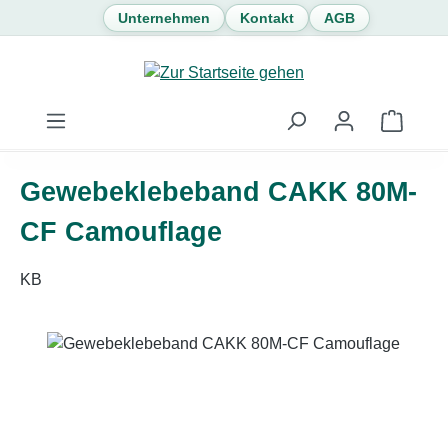
Unternehmen
Kontakt
AGB
Zum Hauptinhalt springen
Waren
Gewebeklebeband CAKK 80M-
CF Camouflage
KB
Bildergalerie überspringen