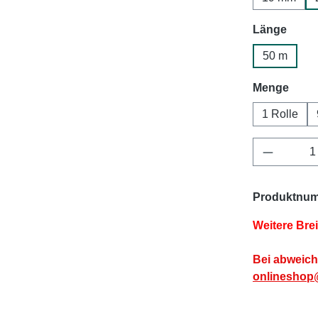
ausw
Länge
50 m
ausw
Menge
1 Rolle
Produkt 
Produktnu
Weitere Bre
Bei abweich
onlineshop