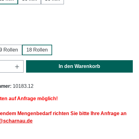
ählen
ählen
9 Rollen
18 Rollen
Anzahl: Gib den gewünschten Wert ein oder
In den Warenkorb
mmer:
10183.12
iten auf Anfrage möglich!
endem Mengenbedarf richten Sie bitte Ihre Anfrage an
@scharnau.de