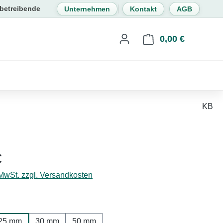
Unternehmen
Kontakt
AGB
0,00 €
Warenkorb 
KB
eis:
€
 MwSt. zzgl. Versandkosten
hlen
25 mm
30 mm
50 mm