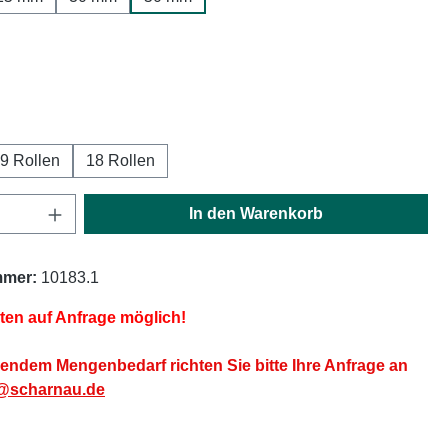
ählen
ählen
9 Rollen
18 Rollen
Anzahl: Gib den gewünschten Wert ein oder
In den Warenkorb
mmer:
10183.1
iten auf Anfrage möglich!
endem Mengenbedarf richten Sie bitte Ihre Anfrage an
@scharnau.de