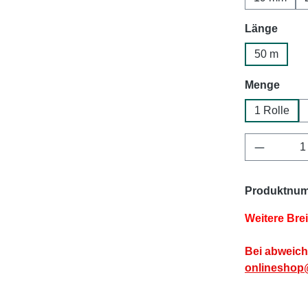
ausw
Länge
50 m
ausw
Menge
1 Rolle
Produkt 
Produktnu
Weitere Bre
Bei abweich
onlineshop