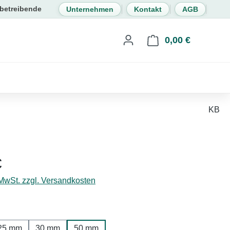
Unternehmen
Kontakt
AGB
0,00 €
Warenkorb 
KB
eis:
€
 MwSt. zzgl. Versandkosten
hlen
25 mm
30 mm
50 mm