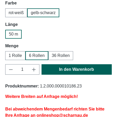
auswählen
Farbe
rot-weiß
gelb-schwarz
auswählen
Länge
50 m
auswählen
Menge
1 Rolle
6 Rollen
36 Rollen
Produkt Anzahl: Gib den gewünschten Wert e
In den Warenkorb
Produktnummer:
1.2.000.000010186.23
Weitere Breiten auf Anfrage möglich!
Bei abweichendem Mengenbedarf richten Sie bitte
Ihre Anfrage an
onlineshop@scharnau.de