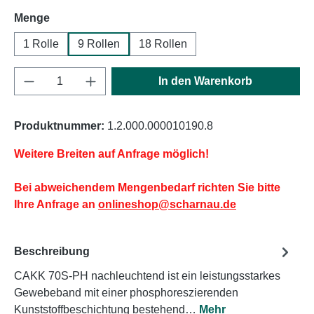
auswählen
Menge
1 Rolle
9 Rollen
18 Rollen
Produkt Anzahl: Gib den gewünschten Wert e
In den Warenkorb
Produktnummer:
1.2.000.000010190.8
Weitere Breiten auf Anfrage möglich!
Bei abweichendem Mengenbedarf richten Sie bitte
Ihre Anfrage an
onlineshop@scharnau.de
Beschreibung
CAKK 70S-PH nachleuchtend ist ein leistungsstarkes
Gewebeband mit einer phosphoreszierenden
Kunststoffbeschichtung bestehend…
Mehr