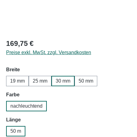
Regulärer Preis:
169,75 €
Preise exkl. MwSt. zzgl. Versandkosten
auswählen
Breite
19 mm
25 mm
30 mm
50 mm
auswählen
Farbe
nachleuchtend
auswählen
Länge
50 m