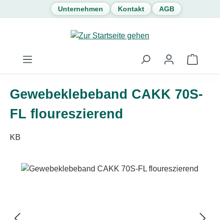
Unternehmen
Kontakt
AGB
Zum Hauptinhalt springen
Waren
Gewebeklebeband CAKK 70S-
FL floureszierend
KB
Bildergalerie überspringen