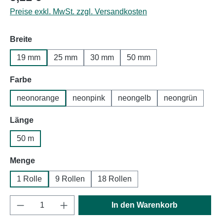
Preise exkl. MwSt. zzgl. Versandkosten
auswählen
Breite
19 mm
25 mm
30 mm
50 mm
auswählen
Farbe
neonorange
neonpink
neongelb
neongrün
auswählen
Länge
50 m
auswählen
Menge
1 Rolle
9 Rollen
18 Rollen
Produkt Anzahl: Gib den gewünschten Wert e
In den Warenkorb