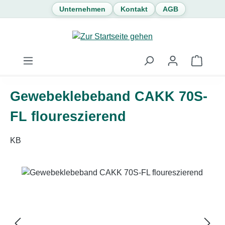
Unternehmen
Kontakt
AGB
Zum Hauptinhalt springen
Waren
Gewebeklebeband CAKK 70S-
FL floureszierend
KB
Bildergalerie überspringen