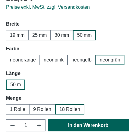
Preise exkl. MwSt. zzgl. Versandkosten
auswählen
Breite
19 mm
25 mm
30 mm
50 mm
auswählen
Farbe
neonorange
neonpink
neongelb
neongrün
auswählen
Länge
50 m
auswählen
Menge
1 Rolle
9 Rollen
18 Rollen
Produkt Anzahl: Gib den gewünschten Wert e
In den Warenkorb