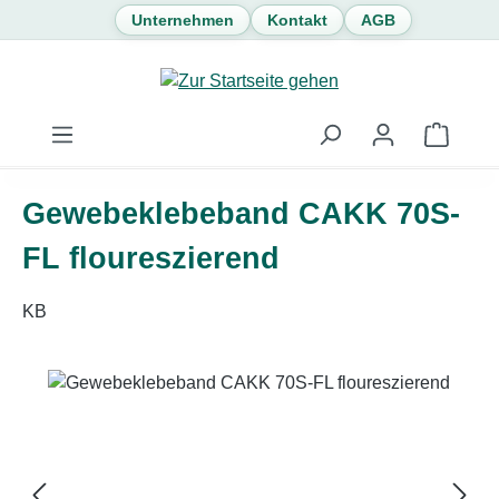
Unternehmen
Kontakt
AGB
Zum Hauptinhalt springen
Waren
Gewebeklebeband CAKK 70S-
FL floureszierend
KB
Bildergalerie überspringen