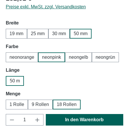
Preise exkl. MwSt. zzgl. Versandkosten
auswählen
Breite
19 mm
25 mm
30 mm
50 mm
auswählen
Farbe
neonorange
neonpink
neongelb
neongrün
auswählen
Länge
50 m
auswählen
Menge
1 Rolle
9 Rollen
18 Rollen
Produkt Anzahl: Gib den gewünschten Wert e
In den Warenkorb