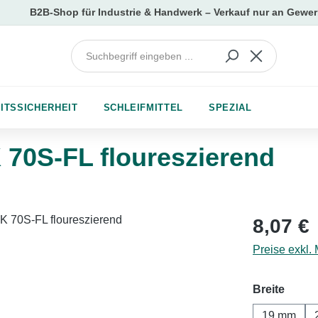
ITSSICHERHEIT
SCHLEIFMITTEL
SPEZIAL
0S-FL floureszierend
Regulärer Pr
8,07 €
Preise exkl.
auswä
Breite
19 mm