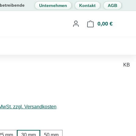
Unternehmen
Kontakt
AGB
0,00 €
Warenkorb 
KB
eis:
 MwSt. zzgl. Versandkosten
hlen
25 mm
30 mm
50 mm