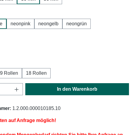
hlen
e
neonpink
neongelb
neongrün
ählen
ählen
9 Rollen
18 Rollen
Anzahl: Gib den gewünschten Wert ein oder
In den Warenkorb
mmer:
1.2.000.000010185.10
iten auf Anfrage möglich!
endem Mengenbedarf richten Sie bitte Ihre Anfrage an