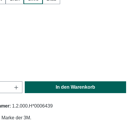
hlen
ählen
ählen
Anzahl: Gib den gewünschten Wert ein oder
In den Warenkorb
mmer:
1.2.000.H*0006439
 Marke der 3M.