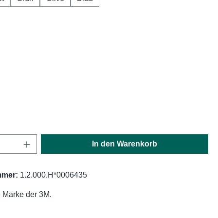
hlen
ählen
ählen
Anzahl: Gib den gewünschten Wert ein oder
In den Warenkorb
mmer:
1.2.000.H*0006435
 Marke der 3M.