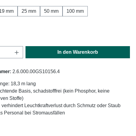
19 mm
25 mm
50 mm
100 mm
hlen
Anzahl: Gib den gewünschten Wert ein oder
In den Warenkorb
mmer:
2.6.000.00GS10156.4
nge: 18,3 m lang
htende Basis, schadstofffrei (kein Phosphor, keine
iven Stoffe)
verhindert Leuchtkraftverlust durch Schmutz oder Staub
as Personal bei Stromausfällen