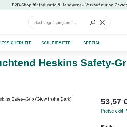
ITSSICHERHEIT
SCHLEIFMITTEL
SPEZIAL
chtend Heskins Safety-Gri
Regulärer Pr
53,57 
Preise exkl.
auswä
Breite