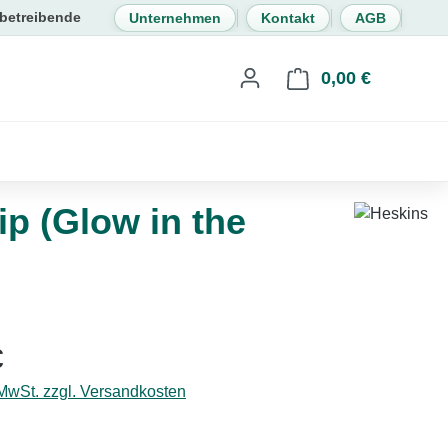
Unternehmen
Kontakt
AGB
0,00 €
Warenkorb 
p (Glow in the
eis:
€
 MwSt. zzgl. Versandkosten
hlen