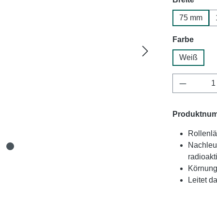
75 mm
auswä
Farbe
Weiß
Produkt 
Produktnu
Rollenlä
Nachleuc
radioakt
Körnung 
Leitet d