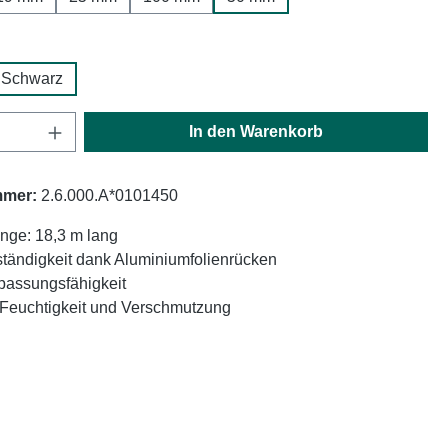
hlen
Schwarz
Anzahl: Gib den gewünschten Wert ein oder
In den Warenkorb
mmer:
2.6.000.A*0101450
nge: 18,3 m lang
tändigkeit dank Aluminiumfolienrücken
passungsfähigkeit
 Feuchtigkeit und Verschmutzung