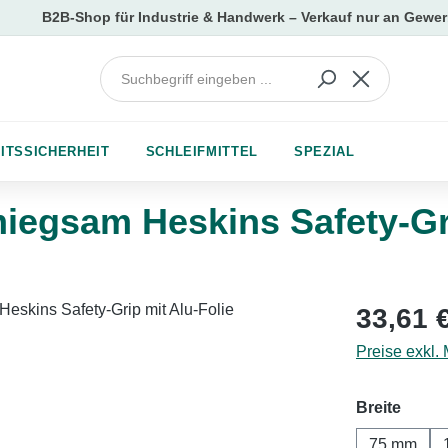
ITSSICHERHEIT
SCHLEIFMITTEL
SPEZIAL
egsam Heskins Safety-Gri
Regulärer Pr
33,61 
Preise exkl.
auswä
Breite
75 mm