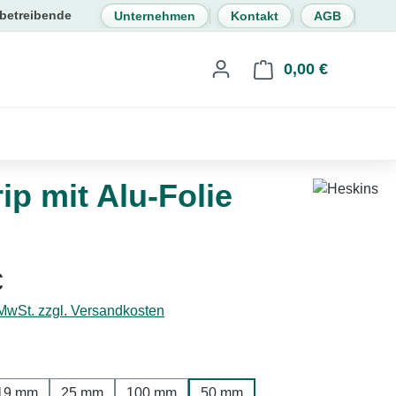
Unternehmen
Kontakt
AGB
0,00 €
Warenkorb 
p mit Alu-Folie
eis:
€
 MwSt. zzgl. Versandkosten
hlen
19 mm
25 mm
100 mm
50 mm