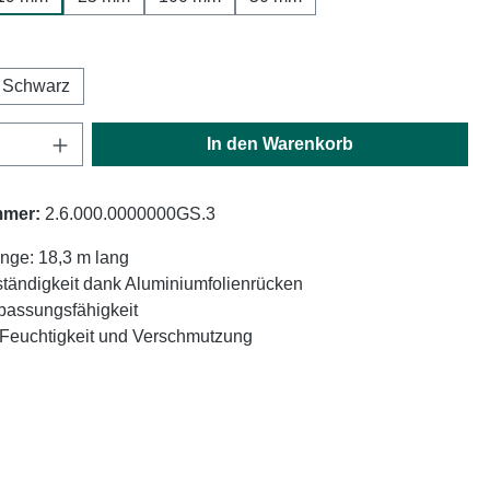
hlen
Schwarz
Anzahl: Gib den gewünschten Wert ein oder
In den Warenkorb
mmer:
2.6.000.0000000GS.3
nge: 18,3 m lang
tändigkeit dank Aluminiumfolienrücken
passungsfähigkeit
 Feuchtigkeit und Verschmutzung