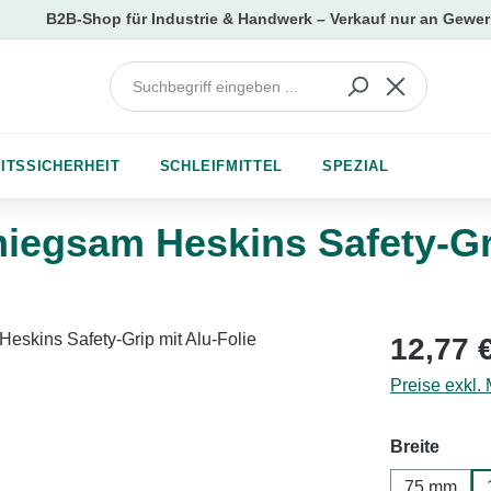
ITSSICHERHEIT
SCHLEIFMITTEL
SPEZIAL
egsam Heskins Safety-Gri
Regulärer Pr
12,77 
Preise exkl.
auswä
Breite
75 mm