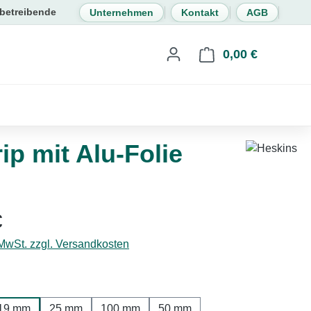
Unternehmen
Kontakt
AGB
0,00 €
Warenkorb 
p mit Alu-Folie
eis:
€
 MwSt. zzgl. Versandkosten
hlen
19 mm
25 mm
100 mm
50 mm